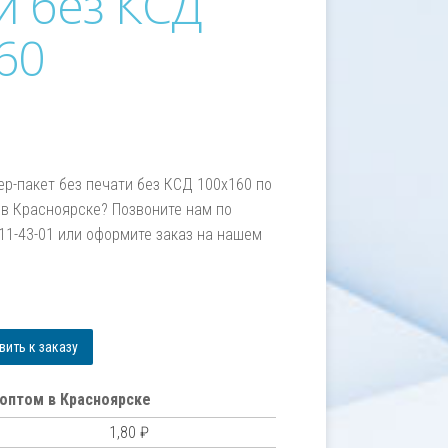
и без КСД
60
ер-пакет без печати без КСД 100х160 по
в Красноярске? Позвоните нам по
211-43-01 или оформите заказ на нашем
м
ить к заказу
оптом в Красноярске
1,80
₽