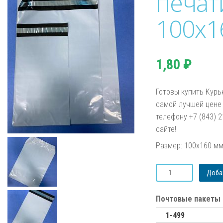
печат
100х1
1,80
₽
Готовы купить Курь
самой лучшей цене 
телефону +7 (843) 
сайте!
Размер: 100х160 м
Количество
Добав
товара
Курьер-
пакет
Почтовые пакеты 
без
1-499
печати