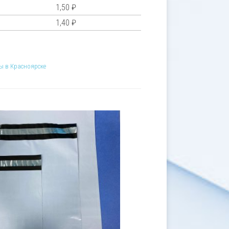
1,50
₽
1,40
₽
ы в Красноярске