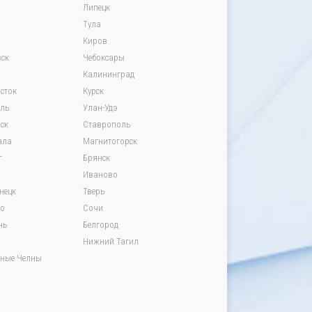
Липецк
Тула
Киров
ск
Чебоксары
Калининград
сток
Курск
вль
Улан-Удэ
ск
Ставрополь
ала
Магнитогорск
г
Брянск
Иваново
нецк
Тверь
о
Сочи
нь
Белгород
Нижний Тагил
ные Челны