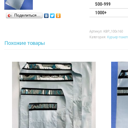
без
500-999
КСД
1000+
100х160
Поделиться…
Артикул:
KBP_100х160
Категория:
Курьер-пакет
Похожие товары