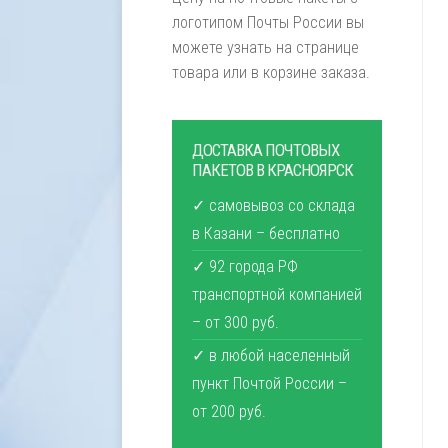
логотипом Почты России вы
можете узнать на странице
товара или в корзине заказа.
ДОСТАВКА ПОЧТОВЫХ
ПАКЕТОВ В КРАСНОЯРСК
✓ самовывоз со склада
в Казани – бесплатно
✓ 92 города РФ
транспортной компанией
– от 300 руб.
✓ в любой населенный
пункт Почтой России –
от 200 руб.