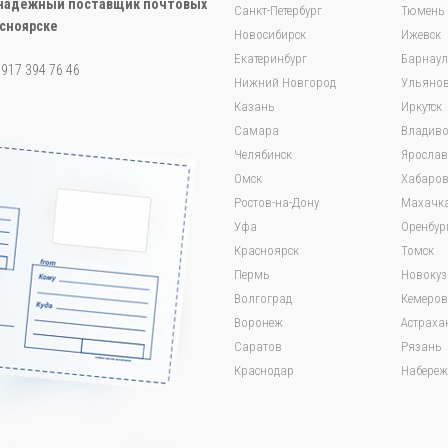
ш надежный поставщик почтовых
Санкт-Петербург
Тюмень
асноярске
Новосибирск
Ижевск
Екатеринбург
Барнаул
7 917 394 76 46
Нижний Новгород
Ульянов
Казань
Иркутск
Самара
Владиво
Челябинск
Яросла
Омск
Хабаров
Ростов-на-Дону
Махачк
Уфа
Оренбур
Красноярск
Томск
Пермь
Новокуз
Волгоград
Кемеров
Воронеж
Астраха
Саратов
Рязань
Краснодар
Набереж