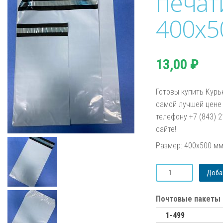
печат
400х5
13,00
₽
Готовы купить Курь
самой лучшей цене 
телефону +7 (843) 
сайте!
Размер: 400х500 м
Количество
Добав
товара
Курьер-
пакет
Почтовые пакеты 
без
1-499
печати