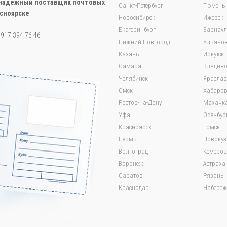
ш надежный поставщик почтовых
Санкт-Петербург
Тюмень
асноярске
Новосибирск
Ижевск
Екатеринбург
Барнаул
7 917 394 76 46
Нижний Новгород
Ульянов
Казань
Иркутск
Самара
Владиво
Челябинск
Яросла
Омск
Хабаров
Ростов-на-Дону
Махачк
Уфа
Оренбур
Красноярск
Томск
Пермь
Новокуз
Волгоград
Кемеров
Воронеж
Астраха
Саратов
Рязань
Краснодар
Набереж