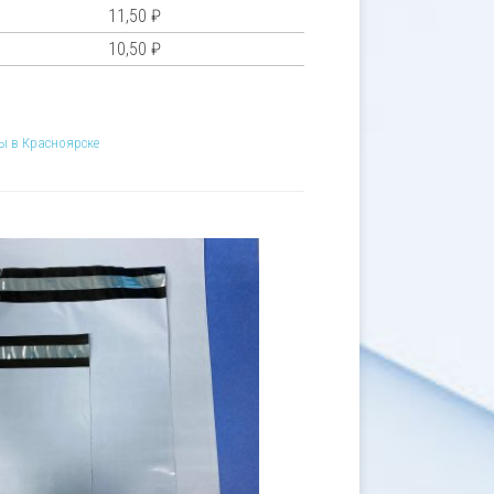
11,50
₽
10,50
₽
ы в Красноярске