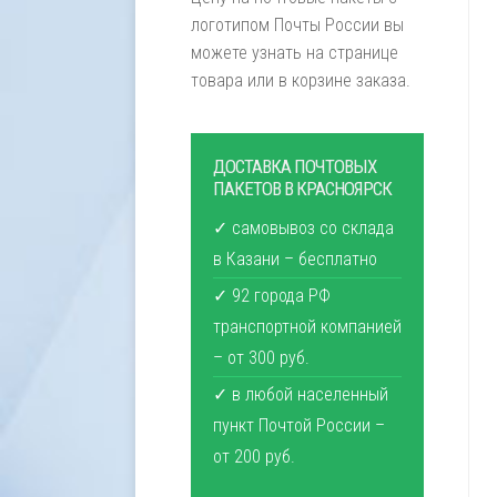
логотипом Почты России вы
можете узнать на странице
товара или в корзине заказа.
ДОСТАВКА ПОЧТОВЫХ
ПАКЕТОВ В КРАСНОЯРСК
✓ самовывоз со склада
в Казани – бесплатно
✓ 92 города РФ
транспортной компанией
– от 300 руб.
✓ в любой населенный
пункт Почтой России –
от 200 руб.