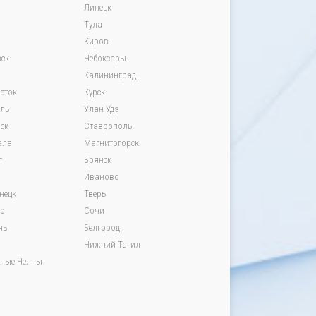
Липецк
Тула
Киров
ск
Чебоксары
Калининград
сток
Курск
вль
Улан-Удэ
ск
Ставрополь
ала
Магнитогорск
г
Брянск
Иваново
нецк
Тверь
о
Сочи
нь
Белгород
Нижний Тагил
ные Челны