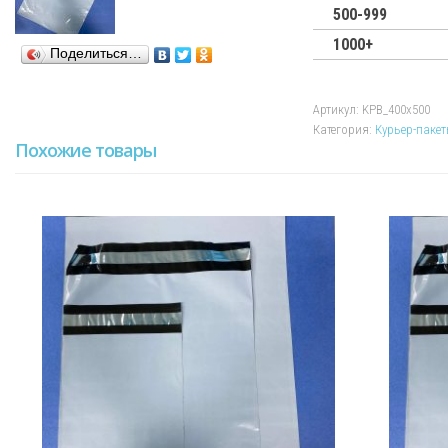
без
500-999
КСД
1000+
400х500
Поделиться…
Артикул:
KPB_400х500
Категория:
Курьер-пакет
Похожие товары