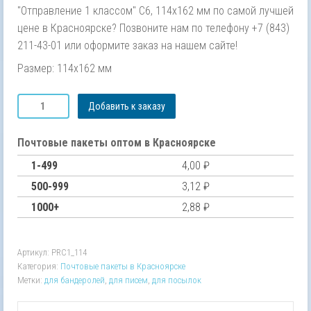
"Отправление 1 классом" С6, 114х162 мм по самой лучшей
цене в Красноярске? Позвоните нам по телефону +7 (843)
211-43-01 или оформите заказ на нашем сайте!
Размер: 114х162 мм
Количество
Добавить к заказу
товара
Полиэтиленовый
почтовый
Почтовые пакеты оптом в Красноярске
пакет
1-499
4,00
₽
"Отправление
1
500-999
3,12
₽
классом"
1000+
2,88
₽
С6,
114х162
мм
Артикул:
PRC1_114
Категория:
Почтовые пакеты в Красноярске
Метки:
для бандеролей
,
для писем
,
для посылок