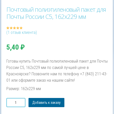
Почтовый полиэтиленовый пакет для
Почты России С5, 162х229 мм
(
1
отзыв клиента)
Рейтинг
1
5.00
из 5
на основе
опроса
пользователя
5,40
₽
Готовы купить Почтовый полиэтиленовый пакет для Почты
России С5, 162х229 мм по самой лучшей цене в
Красноярске? Позвоните нам по телефону +7 (843) 211-43-
01 или оформите заказ на нашем сайте!
Размер: 162х229 мм
Количество
Добавить к заказу
товара
Почтовый