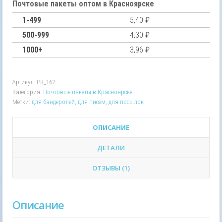
полиэтиленовый
Почтовые пакеты оптом в Красноярске
пакет
1-499
5,40
₽
для
Почты
500-999
4,30
₽
России
1000+
3,96
₽
С5,
162х229
мм
Артикул:
PR_162
Категория:
Почтовые пакеты в Красноярске
Метки:
для бандеролей
,
для писем
,
для посылок
ОПИСАНИЕ
ДЕТАЛИ
ОТЗЫВЫ (1)
Описание