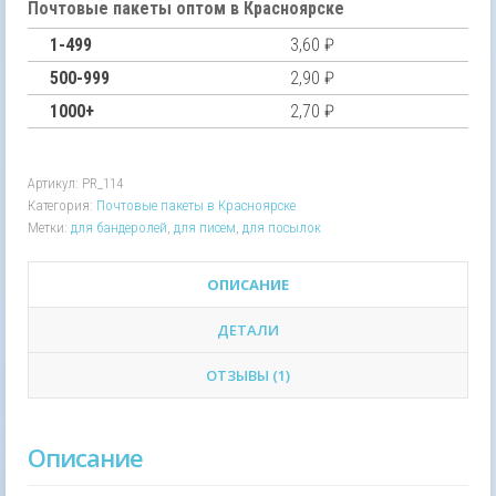
полиэтиленовый
Почтовые пакеты оптом в Красноярске
пакет
1-499
3,60
₽
для
Почты
500-999
2,90
₽
России
1000+
2,70
₽
С6,
114х162
мм
Артикул:
PR_114
Категория:
Почтовые пакеты в Красноярске
Метки:
для бандеролей
,
для писем
,
для посылок
ОПИСАНИЕ
ДЕТАЛИ
ОТЗЫВЫ (1)
Описание