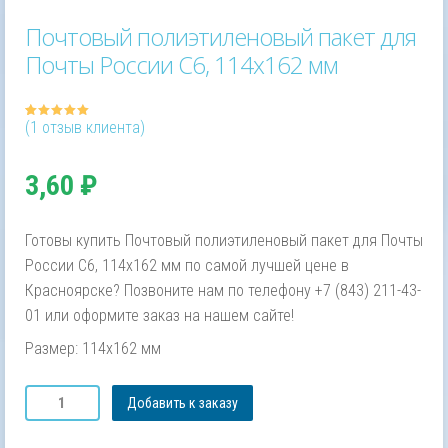
Почтовый полиэтиленовый пакет для
Почты России С6, 114х162 мм
(
1
отзыв клиента)
Рейтинг
1
5.00
из 5
на основе
опроса
пользователя
3,60
₽
Готовы купить Почтовый полиэтиленовый пакет для Почты
России С6, 114х162 мм по самой лучшей цене в
Красноярске? Позвоните нам по телефону +7 (843) 211-43-
01 или оформите заказ на нашем сайте!
Размер: 114х162 мм
Количество
Добавить к заказу
товара
Почтовый